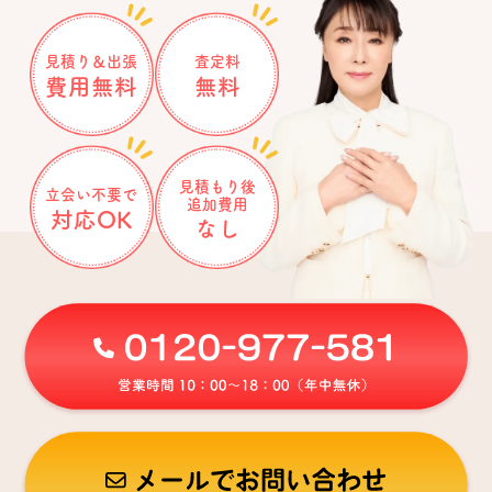
見積り＆出張
査定料
費用無料
無料
見積もり後
立会い不要で
追加費用
対応OK
なし