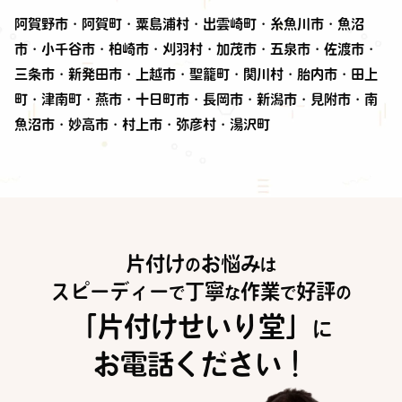
阿賀野市・阿賀町・粟島浦村・出雲崎町・糸魚川市・魚沼
市・小千谷市・柏崎市・刈羽村・加茂市・五泉市・佐渡市・
三条市・新発田市・上越市・聖籠町・関川村・胎内市・田上
町・津南町・燕市・十日町市・長岡市・新潟市・見附市・南
魚沼市・妙高市・村上市・弥彦村・湯沢町
片付け
お悩み
の
は
スピーディー
丁寧
作業
好評
で
な
で
の
「片付けせいり堂」
に
お電話ください！