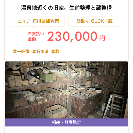
温泉地近くの旧家、生前整理と蔵整理
石川県加賀市
6LDK+蔵
エリア
間取り
230,000
お支払い
円
金額
＃一軒家
＃石川県
＃蔵
相続・財産鑑定