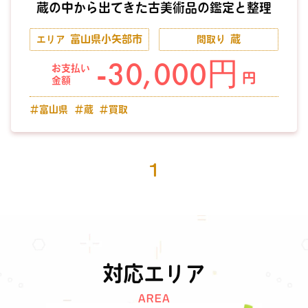
蔵の中から出てきた古美術品の鑑定と整理
富山県小矢部市
蔵
エリア
間取り
-30,000円
お支払い
円
金額
＃富山県
＃蔵
＃買取
1
対応エリア
AREA