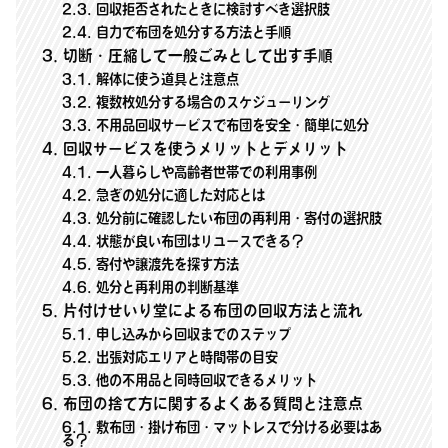
2.3
回収拒否されたときに検討すべき選択肢
2.4
自力で布団を処分する方法と手順
3
切断・圧縮して一般ごみとして出す手順
3.1
解体に使う道具と注意点
3.2
複数枚処分する場合のスケジューリング
3.3
不用品回収サービスで布団を安全・簡単に処分
4
回収サービスを使うメリットとデメリット
4.1
一人暮らしや高齢者世帯での利用事例
4.2
急ぎの処分に適した対応とは
4.3
処分前に確認したい布団の再利用・寄付の選択肢
4.4
状態が良い布団はリユースできる？
4.5
寄付や譲渡先を探す方法
4.6
処分と再利用の判断基準
5
片付けせいり堂による布団の回収方法と流れ
5.1
申し込みから回収までのステップ
5.2
出張対応エリアと時間帯の目安
5.3
他の不用品と同時回収できるメリット
6
布団の捨て方に関するよくある質問と注意点
6.1
敷布団・掛け布団・マットレスで分ける必要はあ
る？