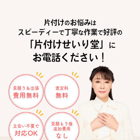
片付け
お悩み
の
は
スピーディー
丁寧
作業
好評
で
な
で
の
「片付けせいり堂」
に
お電話ください！
見積り＆出張
査定料
費用無料
無料
見積もり後
立会い不要で
追加費用
対応OK
なし