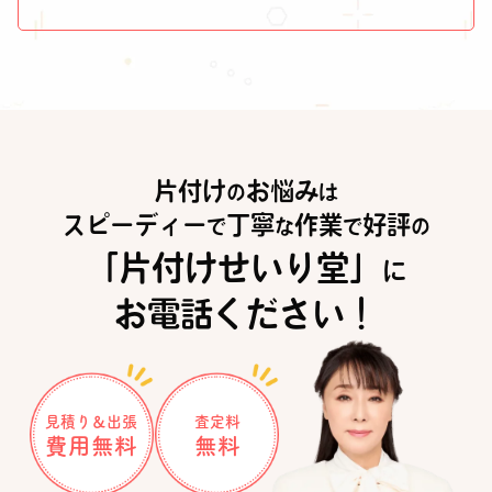
片付け
お悩み
の
は
スピーディー
丁寧
作業
好評
で
な
で
の
「片付けせいり堂」
に
お電話ください！
見積り＆出張
査定料
費用無料
無料