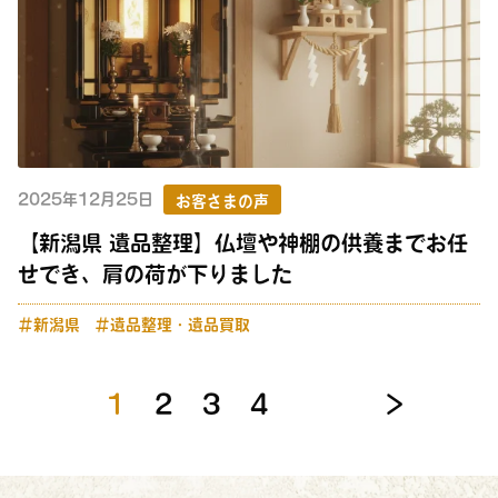
2025年12月25日
お客さまの声
【新潟県 遺品整理】仏壇や神棚の供養までお任
せでき、肩の荷が下りました
＃新潟県
＃遺品整理・遺品買取
1
2
3
4
＞