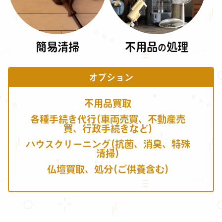
簡易清掃
不用品
処理
の
オプション
不用品買取
各種手続き代行(車両売買、不動産売
買、行政手続きなど)
ハウスクリーニング(抗菌、消臭、特殊
清掃)
仏壇買取、処分(ご供養含む)