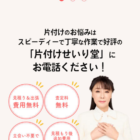
片付け
お悩み
の
は
スピーディー
丁寧
作業
好評
で
な
で
の
「片付けせいり堂」
に
お電話ください！
見積り＆出張
査定料
費用無料
無料
見積もり後
立会い不要で
追加費用