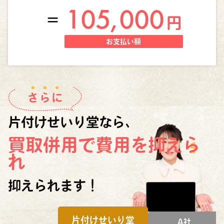
105,000
＝
円
お支払い額
片付けせいり堂なら、
買取併用で費用を抑えら
れ
抑えられます！
片付けせいり堂
A社