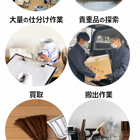
大量
仕分け作業
貴重品
探索
の
の
買取
搬出作業