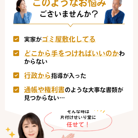
このようなお悩み
ございませんか？
ゴミ屋敷化してる
実家が
どこから手をつければいいのか
わ
からない
行政から
指導が入った
通帳や権利書
のような大事な書類が
見つからない…