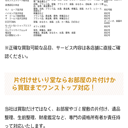
セカンドストリート鞍月店
券、貴金属など
対応
衣類、ブランド品、家電、アウトドア、楽器、おもちゃ、自転車、スポーツ用
浪漫遊石川本店
なし
品、金券、貴金属など
着物、古銭、ブランド品、お酒、貴金属、骨董品、楽器、カメラ、レコード、
モノ・ループ金沢店
対応可能
食器など
バイキング金沢本店
骨董品など
対応可
ザ・ゴールド御経塚店
ブランド品、貴金属、着物、骨董品など
対応可
ザ・ゴールド金沢玉鉾店
ブランド品、貴金属、着物、骨董品など
対応可
オーディオ、楽器の
ECOTOWN
家電、おもちゃ、楽器、工具、カー用品、DVDなど
み対応
もったいないショップエコフ
オフィス家具
対応可
ィット
セレクトリサイクルムギ
家具、骨董品、雑貨
対応可
竜宮堂
骨董品、貴金属、おもちゃ、お酒、着物、食器
対応可
石川買取センター
厨房機器
対応可
※正確な買取可能な品目、サービス内容は各店舗に直接ご確
認ください。
片付けせいり堂ならお部屋の片付けか
ら買取までワンストップ対応！
当社は買取だけではなく、お部屋やゴミ屋敷の片付け、遺品
整理、生前整理、財産鑑定など、専門の資格所有者が責任持
って対応いたします。