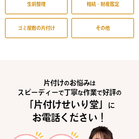
生前整理
相続・財産鑑定
ゴミ屋敷の片付け
その他
片付け
お悩み
の
は
スピーディー
丁寧
作業
好評
で
な
で
の
「片付けせいり堂」
に
お電話ください！