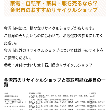
家電・自転車・家具・服を売るなら？
金沢市のおすすめリサイクルショップ
金沢市内には、様々なリサイクルショップがあります。
ご自身の売りたいものに合わせて、お店選びの参考にしてく
ださい。
金沢市以外のリサイクルショップについては以下のサイトを
ご参照ください。
参考：
片付けせいり堂｜石川県のリサイクルショップ
金沢市のリサイクルショップと買取可能な品目の一
覧
店名
買取可能な品目
出張買取
ブランド品、貴金属、時計、カメラ、楽器、骨董品、おもちゃ、お酒、古銭、
銀座蔵や東金沢店
対応可
万年筆、ライターなど
銀座蔵や金沢工大前店
ブランド、貴金属、時計などの買取専門店出張買取に対応
対応可
スーパーセカンドストリート
衣類、ブランド品、家電、家具、楽器、おもちゃ、自転車、スポーツ用品、金
大型家電、家具のみ
金沢示野店
券、貴金属など
対応
衣類、ブランド品、家電、家具、楽器、おもちゃ、自転車、スポーツ用品、金
大型家電、家具のみ
セカンドストリート高柳店
券、貴金属など
対応
衣類、ブランド品、家電、家具、楽器、おもちゃ、自転車、スポーツ用品、金
大型家電、家具のみ