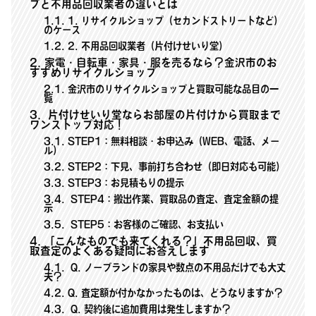
プと不用品回収業者の違いとは
1.1
1. リサイクルショップ（セカンドストリートなど）
のケース
1.2
2. 不用品回収業者（片付けせいり堂）
2
家電・自転車・家具・服を売るなら？金沢市のお
すすめリサイクルショップ
2.1
金沢市のリサイクルショップと買取可能な品目の一
覧
3
片付けせいり堂ならお部屋の片付けから買取まで
ワンストップ対応！
3.1
STEP1：無料相談・お申込み（WEB、電話、メー
ル）
3.2
STEP2：下見、事前打ち合わせ（即日対応も可能）
3.3
STEP3：お見積もりの提示
3.4
STEP4：搬出作業、買取品の査定、査定金額の提
示
3.5
STEP5：お客様のご確認、お支払い
4
「こんなものでも来てくれる？」不用品回収、買
取査定のよくある疑問にお答えします
4.1
Q. ノーブランドの家具や数点の不用品だけでも大丈
夫？
4.2
Q. 査定額が付かなかったものは、どうなりますか？
4.3
Q. 契約後に追加費用は発生しますか？