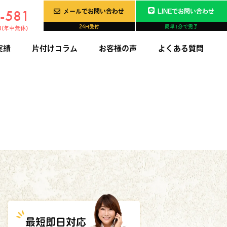
-581
メールでお問い合わせ
LINEでお問い合わせ
24H受付
簡単1分で完了
0(年中無休)
実績
片付けコラム
お客様の声
よくある質問
相続・
財産鑑定
最短即日対応