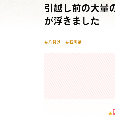
引越し前の大量
が浮きました
＃片付け
＃石川県