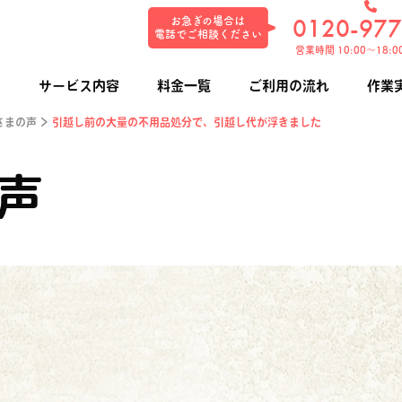
0120-977
お急ぎの場合は
電話でご相談ください
営業時間 10:00〜18:0
サービス内容
料金一覧
ご利用の流れ
作業
さまの声
>
引越し前の大量の不用品処分で、引越し代が浮きました
遺品整理・
生前整理
遺品買取
声