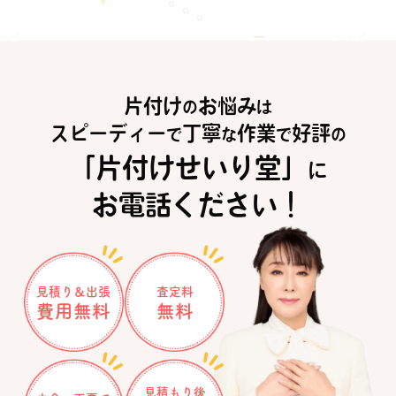
片付け
お悩み
の
は
スピーディー
丁寧
作業
好評
で
な
で
の
「片付けせいり堂」
に
お電話ください！
見積り＆出張
査定料
費用無料
無料
見積もり後