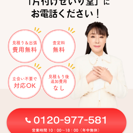
「片付けせいり堂」
に
お電話ください！
見積り＆出張
査定料
費用無料
無料
見積もり後
立会い不要で
追加費用
対応OK
なし