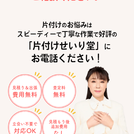
片付け
お悩み
の
は
スピーディー
丁寧
作業
好評
で
な
で
の
「片付けせいり堂」
に
お電話ください！
見積り＆出張
査定料
費用無料
無料
見積もり後
立会い不要で
追加費用
対応OK
なし