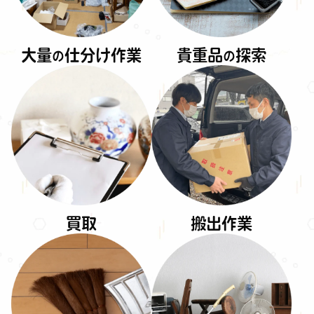
大量
仕分け作業
貴重品
探索
の
の
買取
搬出作業