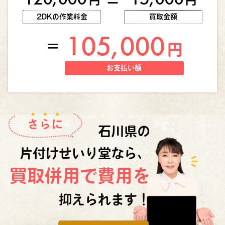
円
円
ー
2DKの作業料金
買取金額
105,000
＝
円
お支払い額
石川県の
片付けせいり堂なら、
買取併用で費用を
抑えられます！