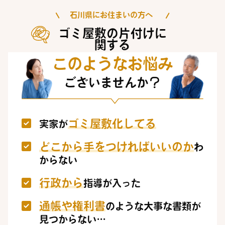
石川県にお住まいの方へ
ゴミ屋敷の片付けに
関する
このようなお悩み
ございませんか？
ゴミ屋敷化してる
実家が
どこから手をつければいいのか
わ
からない
行政から
指導が入った
通帳や権利書
のような大事な書類が
見つからない…