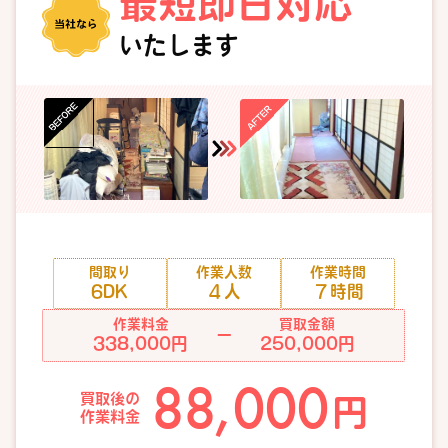
最短即日対応
いたします
間取り
作業人数
作業時間
6DK
４人
７時間
作業料金
買取金額
ー
338,000円
250,000円
88,000
買取後の
円
作業料金