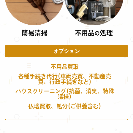
簡易清掃
不用品
処理
の
オプション
不用品買取
各種手続き代行(車両売買、不動産売
買、行政手続きなど)
ハウスクリーニング(抗菌、消臭、特殊
清掃)
仏壇買取、処分(ご供養含む)