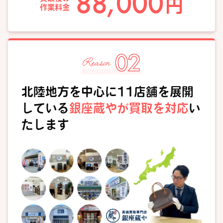
88,000
円
作業料金
北陸地方を中心に11店舗を展開
している
銀座蔵やが買取を対応
い
たします