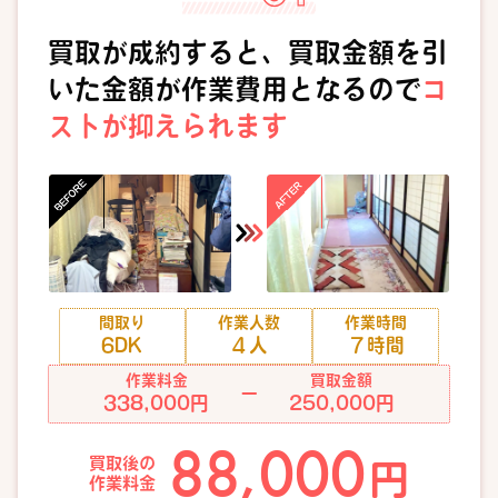
買取が成約すると、買取金額を引
いた金額が作業費用となるので
コ
ストが抑えられます
間取り
作業人数
作業時間
6DK
４人
７時間
作業料金
買取金額
ー
338,000円
250,000円
88,000
買取後の
円
作業料金