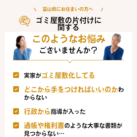
富山県にお住まいの方へ
ゴミ屋敷の片付けに
関する
このようなお悩み
ございませんか？
ゴミ屋敷化してる
実家が
どこから手をつければいいのか
わ
からない
行政から
指導が入った
通帳や権利書
のような大事な書類が
見つからない…