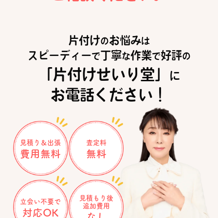
片付け
お悩み
の
は
スピーディー
丁寧
作業
好評
で
な
で
の
「片付けせいり堂」
に
お電話ください！
見積り＆出張
査定料
費用無料
無料
見積もり後
立会い不要で
追加費用
対応OK
なし