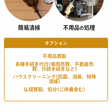
簡易清掃
不用品
処理
の
オプション
不用品買取
各種手続き代行(車両売買、不動産売
買、行政手続きなど)
ハウスクリーニング(抗菌、消臭、特殊
清掃)
仏壇買取、処分(ご供養含む)