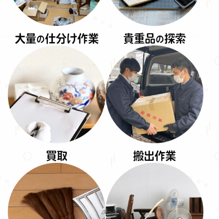
大量
仕分け作業
貴重品
探索
の
の
買取
搬出作業