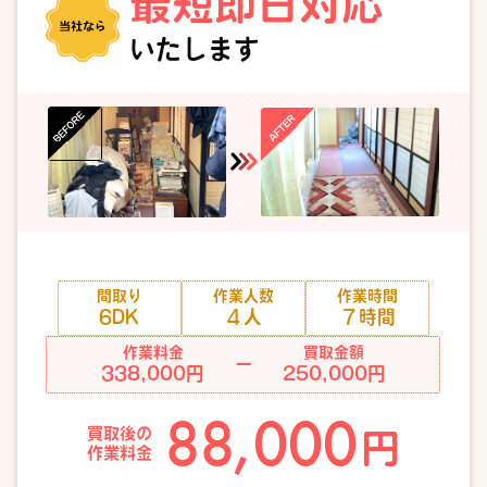
最短即日対応
いたします
間取り
作業人数
作業時間
6DK
４人
７時間
作業料金
買取金額
ー
338,000円
250,000円
88,000
買取後の
円
作業料金