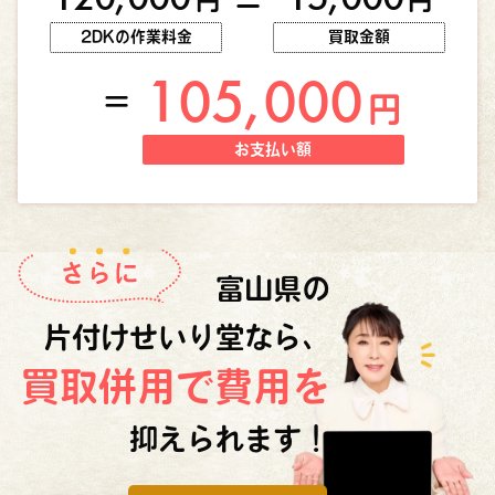
円
円
ー
2DKの作業料金
買取金額
105,000
＝
円
お支払い額
富山県の
片付けせいり堂なら、
買取併用で費用を
抑えられます！